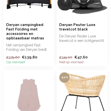
Deryan campingbed
Deryan Peuter Luxe
Fast Folding met
travelcot black
accessoires en
De Deryan Peuter Luxe
opblaasbaar matras
travelcot is een lichtgewicht
Het campingbed Fast
pop-up reistent voor
Folding van Deryan biedt
kindere...
ook de mogelijkheid om je
€139,80
€47,60
€279,60
€119,00
baby te v...
Op voorraad
Niet op voorraad
-50%