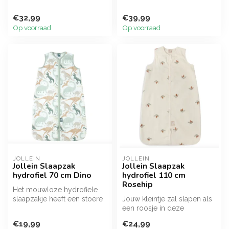
€32,99
€39,99
Op voorraad
Op voorraad
JOLLEIN
JOLLEIN
Jollein Slaapzak
Jollein Slaapzak
hydrofiel 70 cm Dino
hydrofiel 110 cm
Rosehip
Het mouwloze hydrofiele
slaapzakje heeft een stoere
Jouw kleintje zal slapen als
all-over Dino print. De leuk...
een roosje in deze
prachtige hydrofiele
€19,99
€24,99
slaapzak me...