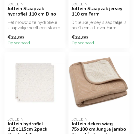
JOLLEIN
JOLLEIN
Jollein Slaapzak
Jollein Slaapzak jersey
hydrofiel 110 cm Dino
110 cm Farm
Het mouwloze hydrofiele
Dit leuke jersey slaapzakje is
slaapzakje heeft een stoere
heeft een all-over Farm
all-over Dino print. De leuk...
printje en heeft een TOG-...
€24,99
€24,99
Op voorraad
Op voorraad
JOLLEIN
JOLLEIN
Jollein hydrofiel
Jollein deken wieg
115x115cm 2pack
75x100 cm Jungle jambo