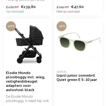
ook de mogelijkheid om je
€139,80
€47,60
€279,60
€119,00
baby te v...
Op voorraad
Niet op voorraad
-50%
-25%
Elodie Mondo
IZIPIZI
Izipizi junior zonnebril
plooibuggy incl. wieg,
Quiet green E 5-10 jaar
veiligheidsbeugel
adapters voor
autostoel black
De Elodie Mondo
plooibuggy is naast hip ook
nog eens compact en