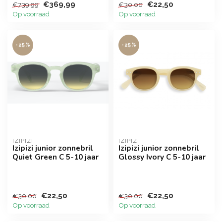
€369,99
€22,50
€739,99
€30,00
handig. Kan mee ...
Op voorraad
Op voorraad
-25%
-25%
IZIPIZI
IZIPIZI
Izipizi junior zonnebril
Izipizi junior zonnebril
Quiet Green C 5-10 jaar
Glossy Ivory C 5-10 jaar
€22,50
€22,50
€30,00
€30,00
Op voorraad
Op voorraad