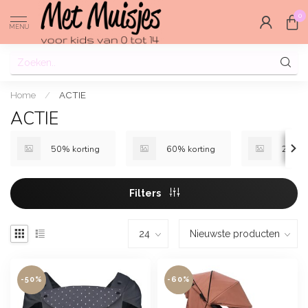
0
MENU
Home
/
ACTIE
ACTIE
50% korting
60% korting
25% k
Filters
-50%
-60%