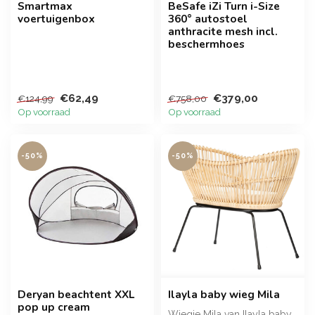
Smartmax
BeSafe iZi Turn i-Size
voertuigenbox
360° autostoel
anthracite mesh incl.
beschermhoes
€62,49
€379,00
€124,99
€758,00
Op voorraad
Op voorraad
-50%
-50%
Deryan beachtent XXL
Ilayla baby wieg Mila
pop up cream
Wiegje Mila van Ilayla baby