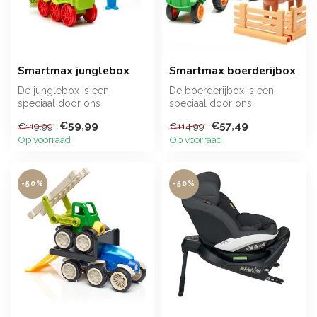
Smartmax junglebox
Smartmax boerderijbox
De junglebox is een
De boerderijbox is een
speciaal door ons
speciaal door ons
samengestelde set van
samengestelde set van
€59,99
€57,49
€119,99
€114,99
SmartMax onderdelen ...
SmartMax onderdel...
Op voorraad
Op voorraad
-50%
-50%