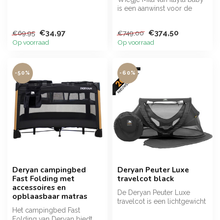
is een aanwinst voor de
babykamer.
€34,97
€374,50
€69,95
€749,00
Op voorraad
Op voorraad
-50%
-60%
Deryan campingbed
Deryan Peuter Luxe
Fast Folding met
travelcot black
accessoires en
De Deryan Peuter Luxe
opblaasbaar matras
travelcot is een lichtgewicht
Het campingbed Fast
pop-up reistent voor
Folding van Deryan biedt
kindere...