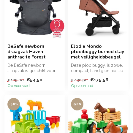
BeSafe newborn
Elodie Mondo
draagzak Haven
plooibuggy burned clay
anthracite Forest
met veiligheidsbeugel
De BeSafe newborn
Deze plooibuggy, is zowel
slaapzak is geschikt voor
compact, handig en hip. Je
baby's van 0 tot 12
kunt deze plooibuggy zo
€54,50
€175,56
€109,00
€438,90
maanden.
com...
Op voorraad
Op voorraad
-50%
-50%