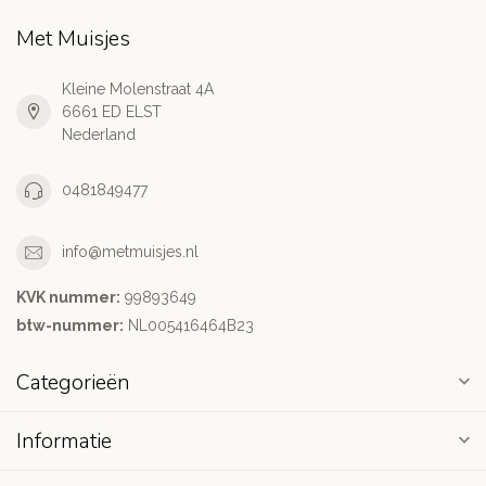
Met Muisjes
Kleine Molenstraat 4A
6661 ED ELST
Nederland
0481849477
info@metmuisjes.nl
KVK nummer:
99893649
btw-nummer:
NL005416464B23
Categorieën
Informatie