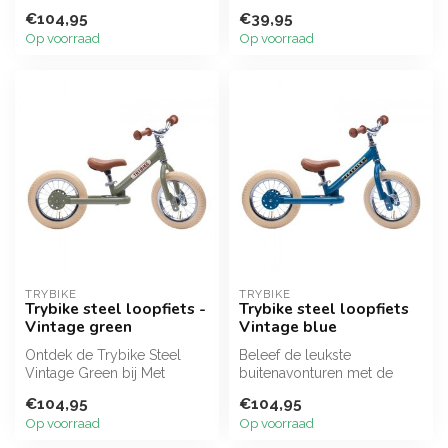
Muisjes! Deze robuuste
naar een stabiele driewieler
€104,95
€39,95
stalen lo...
met...
Op voorraad
Op voorraad
TRYBIKE
TRYBIKE
Trybike steel loopfiets -
Trybike steel loopfiets
Vintage green
Vintage blue
Ontdek de Trybike Steel
Beleef de leukste
Vintage Green bij Met
buitenavonturen met de
Muisjes! Deze stoere,
Trybike Steel Vintage Blue!
€104,95
€104,95
oerdegelijke...
Een waanzin...
Op voorraad
Op voorraad