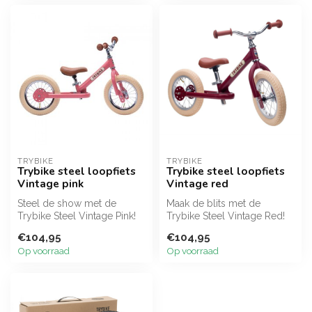
TRYBIKE
TRYBIKE
Trybike steel loopfiets
Trybike steel loopfiets
Vintage pink
Vintage red
Steel de show met de
Maak de blits met de
Trybike Steel Vintage Pink!
Trybike Steel Vintage Red!
Deze waanzinnig mooie,
Een stoere, sportieve retro
€104,95
€104,95
oudroze ...
loop...
Op voorraad
Op voorraad