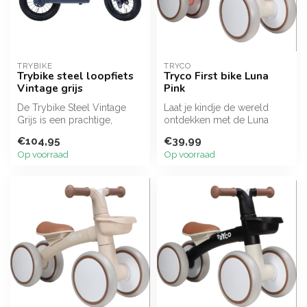
TRYBIKE
TRYCO
Trybike steel loopfiets
Tryco First bike Luna
Vintage grijs
Pink
De Trybike Steel Vintage
Laat je kindje de wereld
Grijs is een prachtige,
ontdekken met de Luna
neutrale retro loopfiets.
loopfiets van Tryco! Een
€104,95
€39,99
Gemaa...
loopfiet...
Op voorraad
Op voorraad