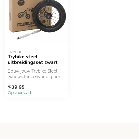
TRYBIKE
Trybike steel
uitbreidingsset zwart
Bouw jouw Trybike Steel
tweewieler eenvoudig om
naar een stabiele driewieler
€39,95
met...
Op voorraad