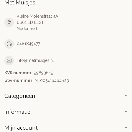
Met Muisjes
Kleine Molenstraat 4A
6661 ED ELST
Nederland
0481849477
info@metmuisjes.nl
KVK nummer:
99893649
btw-nummer:
NL005416464B23
Categorieën
Informatie
Mijn account