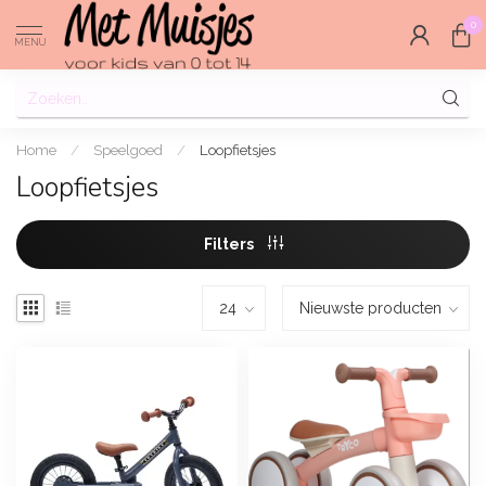
0
MENU
Home
/
Speelgoed
/
Loopfietsjes
Loopfietsjes
Filters