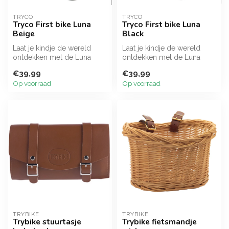
TRYCO
TRYCO
Tryco First bike Luna
Tryco First bike Luna
Beige
Black
Laat je kindje de wereld
Laat je kindje de wereld
ontdekken met de Luna
ontdekken met de Luna
loopfiets van Tryco! Een
loopfiets van Tryco! Een
€39,99
€39,99
loopfiet...
loopfiet...
Op voorraad
Op voorraad
TRYBIKE
TRYBIKE
Trybike stuurtasje
Trybike fietsmandje