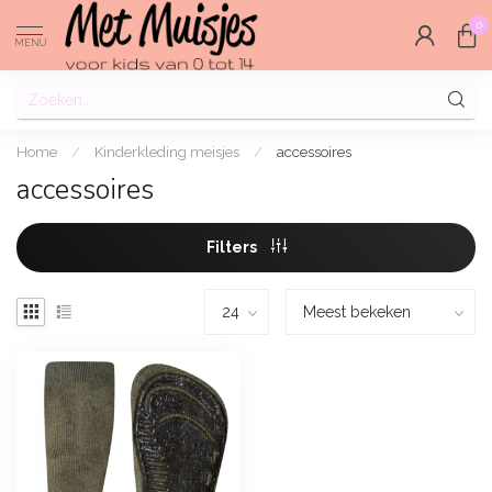
0
MENU
Home
/
Kinderkleding meisjes
/
accessoires
accessoires
Filters