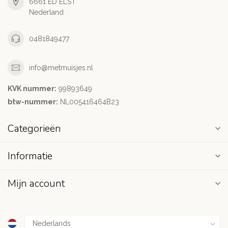
6661 ED ELST
Nederland
0481849477
info@metmuisjes.nl
KVK nummer:
99893649
btw-nummer:
NL005416464B23
Categorieën
Informatie
Mijn account