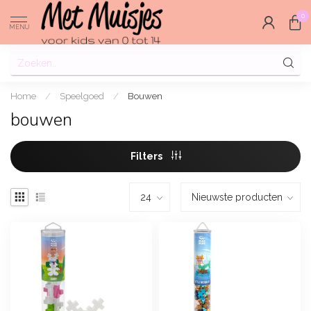
0
MENU
Home
/
Speelgoed
/
Bouwen
bouwen
Filters