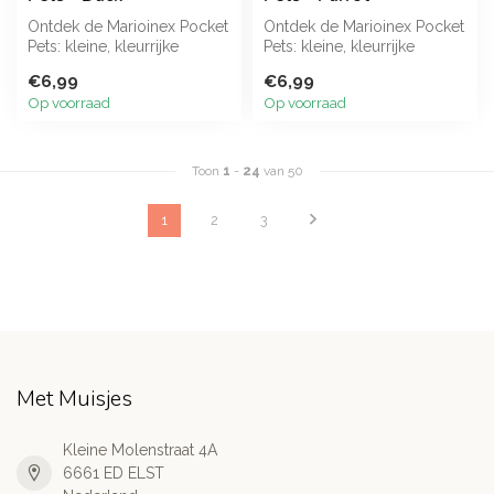
Ontdek de Marioinex Pocket
Ontdek de Marioinex Pocket
Pets: kleine, kleurrijke
Pets: kleine, kleurrijke
bouwsets waarmee
bouwsets waarmee
€6,99
€6,99
kinderen hu...
kinderen hu...
Op voorraad
Op voorraad
Toon
1
-
24
van 50
1
2
3
Met Muisjes
Kleine Molenstraat 4A
6661 ED ELST