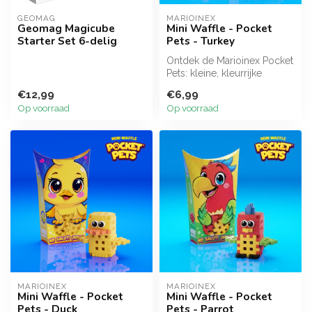
GEOMAG
MARIOINEX
Geomag Magicube
Mini Waffle - Pocket
Starter Set 6-delig
Pets - Turkey
Ontdek de Marioinex Pocket
Pets: kleine, kleurrijke
bouwsets waarmee
€12,99
€6,99
kinderen hu...
Op voorraad
Op voorraad
MARIOINEX
MARIOINEX
Mini Waffle - Pocket
Mini Waffle - Pocket
Pets - Duck
Pets - Parrot