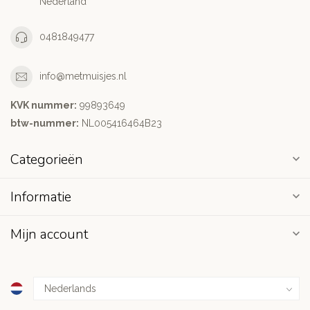
Nederland
0481849477
info@metmuisjes.nl
KVK nummer:
99893649
btw-nummer:
NL005416464B23
Categorieën
Informatie
Mijn account