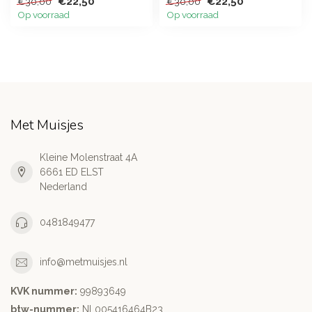
€22,50
€22,50
€30,00
€30,00
Op voorraad
Op voorraad
Met Muisjes
Kleine Molenstraat 4A
6661 ED ELST
Nederland
0481849477
info@metmuisjes.nl
KVK nummer:
99893649
btw-nummer:
NL005416464B23