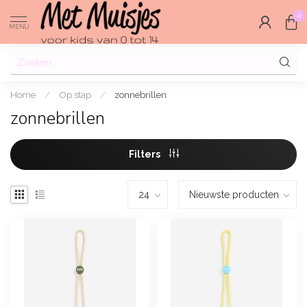
0
MENU
Home
/
Op stap
/
zonnebrillen
zonnebrillen
Filters