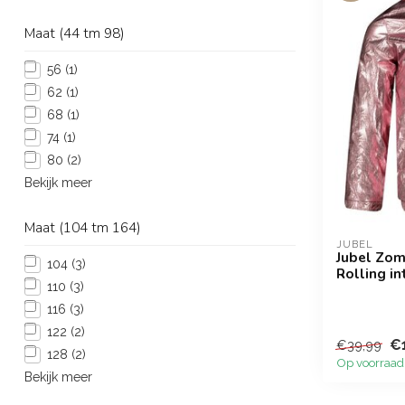
Maat (44 tm 98)
56
(1)
62
(1)
68
(1)
74
(1)
80
(2)
Bekijk meer
Maat (104 tm 164)
JUBEL
Jubel Zom
104
(3)
Rolling in
110
(3)
116
(3)
122
(2)
€
€39,99
128
(2)
Op voorraad
Bekijk meer