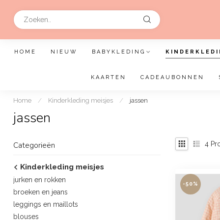
HOME
NIEUW
BABYKLEDING
KINDERKLEDI
KAARTEN
CADEAUBONNEN
Home
/
Kinderkleding meisjes
/
jassen
jassen
4
Pr
Categorieën
Kinderkleding meisjes
jurken en rokken
-50%
broeken en jeans
leggings en maillots
blouses