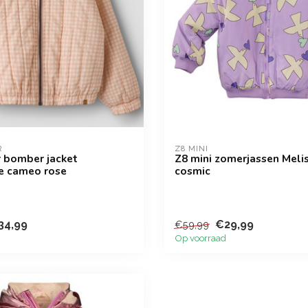
R
Z8 MINI
er bomber jacket
Z8 mini zomerjassen Meli
e cameo rose
cosmic
34,99
€29,99
€59,99
Op voorraad