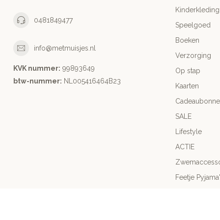
Kinderkleding
0481849477
Speelgoed
Boeken
info@metmuisjes.nl
Verzorging
KVK nummer:
99893649
Op stap
btw-nummer:
NL005416464B23
Kaarten
Cadeaubonne
SALE
Lifestyle
ACTIE
Zwemaccesso
Feetje Pyjama