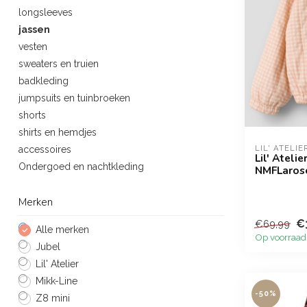
longsleeves
jassen
vesten
sweaters en truien
badkleding
jumpsuits en tuinbroeken
shorts
shirts en hemdjes
LIL' ATELIE
accessoires
Lil' Ateli
Ondergoed en nachtkleding
NMFLaros
Merken
€
€69,99
Alle merken
Op voorraad
Jubel
Lil' Atelier
Mikk-Line
-50%
Z8 mini