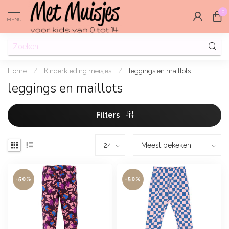
0
MENU
Home
/
Kinderkleding meisjes
/
leggings en maillots
leggings en maillots
Filters
-50%
-50%