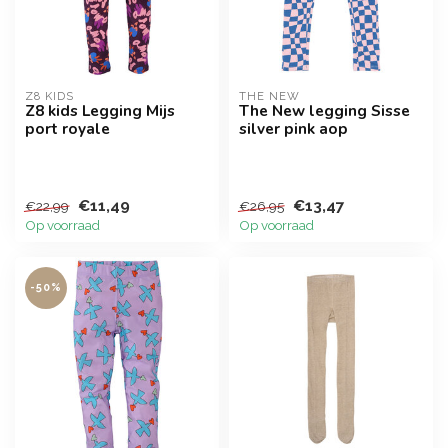
Z8 KIDS
THE NEW
Z8 kids Legging Mijs
The New legging Sisse
port royale
silver pink aop
€11,49
€13,47
€22,99
€26,95
Op voorraad
Op voorraad
-50%