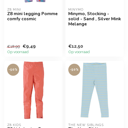
Z8 MINI
MINYMO
Z8 mini legging Pomme
Minymo, Stocking -
comfy cosmic
solid - Sand , Silver Mink
Melange
€9,49
€12,50
€18,99
Op voorraad
Op voorraad
-50%
-50%
Z8 KIDS
THE NEW SIBLINGS