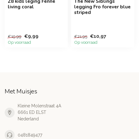
Z8 kids leging Fenne
The New Siblings
living coral
legging Fro forever blue
striped
€9,99
€10,97
€19,99
€21,95
Op voorraad
Op voorraad
Met Muisjes
Kleine Molenstraat 4A
6661 ED ELST
Nederland
0481849477