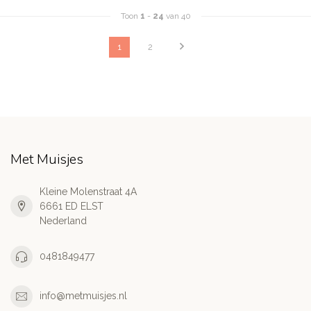
Toon
1
-
24
van 40
1
2
Met Muisjes
Kleine Molenstraat 4A
6661 ED ELST
Nederland
0481849477
info@metmuisjes.nl