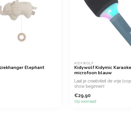
KIDYWOLF
uziekhanger Elephant
Kidywolf Kidymic Karaok
microfoon blauw
Laat je creativiteit de vrije loo
show beginnen!
€29,90
Op voorraad