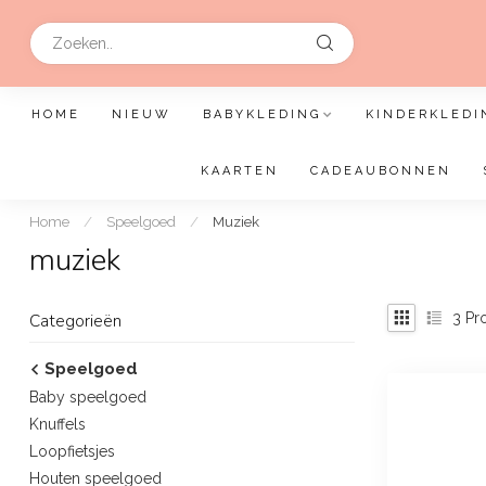
HOME
NIEUW
BABYKLEDING
KINDERKLEDI
KAARTEN
CADEAUBONNEN
Home
/
Speelgoed
/
Muziek
muziek
3
Pr
Categorieën
Speelgoed
Baby speelgoed
Knuffels
Loopfietsjes
Houten speelgoed