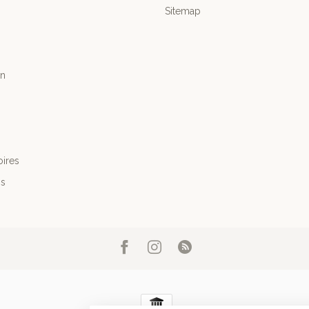
Sitemap
n
ires
's