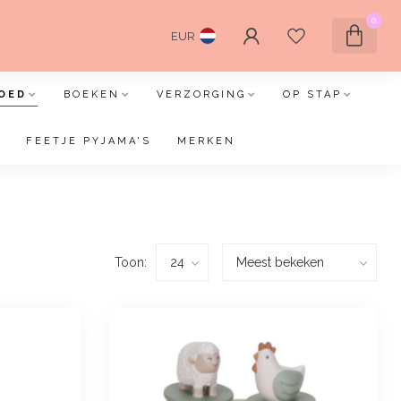
0
EUR
OED
BOEKEN
VERZORGING
OP STAP
FEETJE PYJAMA'S
MERKEN
Toon: