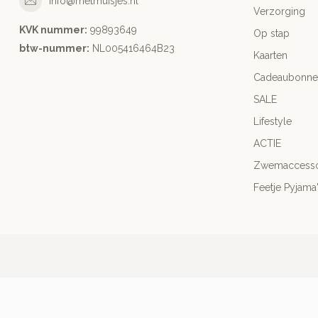
info@metmuisjes.nl
Verzorging
KVK nummer:
99893649
Op stap
btw-nummer:
NL005416464B23
Kaarten
Cadeaubonne
SALE
Lifestyle
ACTIE
Zwemaccesso
Feetje Pyjama