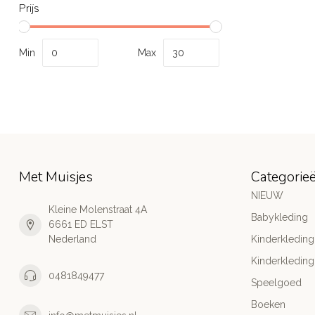
Prijs
Min
Max
Met Muisjes
Categorie
NIEUW
Kleine Molenstraat 4A
Babykleding
6661 ED ELST
Nederland
Kinderkleding
Kinderkleding
0481849477
Speelgoed
Boeken