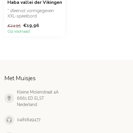
Haba vallei der Vikingen
* sfeervol vormgegeven
XXL-speelbord
* met vier 3D-Vikingschepen
€19,96
€24,95
en 24 goudstuk...
Op voorraad
Met Muisjes
Kleine Molenstraat 4A
6661 ED ELST
Nederland
0481849477