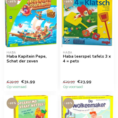
-20%
-20%
HABA
HABA
Haba Kapitein Pepe,
Haba leerspel tafels 3 x
Schat der zeven
4 = pets
€31,99
€23,99
€39,99
€29,99
Op voorraad
Op voorraad
-20%
-20%