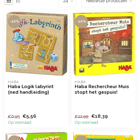
-20%
-20%
HABA
HABA
Haba Logik labyrint
Haba Rechercheur Muis
(ned handleiding)
stopt het gespuis!
€5,56
€18,39
€6,95
€22,99
Op voorraad
Op voorraad