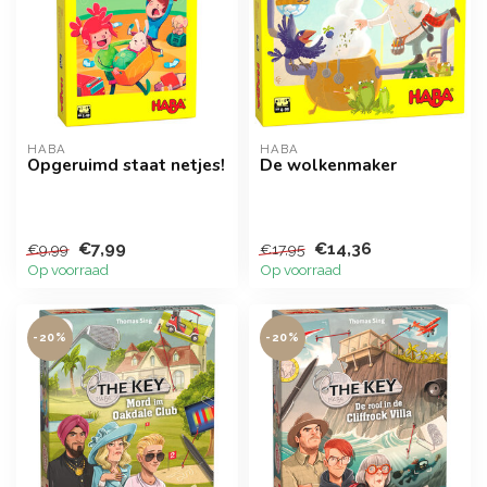
HABA
HABA
Opgeruimd staat netjes!
De wolkenmaker
€7,99
€14,36
€9,99
€17,95
Op voorraad
Op voorraad
-20%
-20%