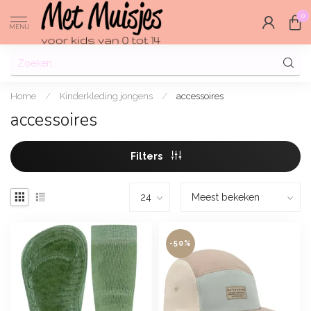
0
MENU
Home
/
Kinderkleding jongens
/
accessoires
accessoires
Filters
-50%