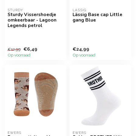
STURDY
LASSIG
Sturdy Vissershoedje
Lässig Base cap Little
omkeerbaar - Lagoon
gang Blue
Legends petrol
€6,49
€24,99
€12,99
Op voorraad
Op voorraad
EWERS
EWERS