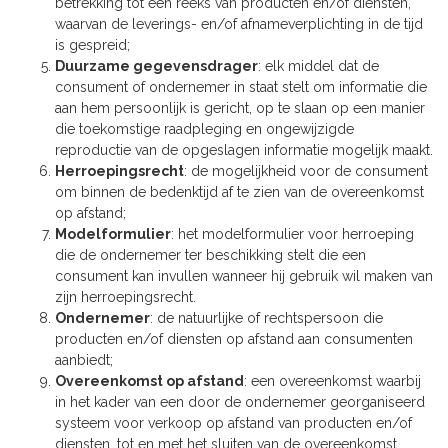
betrekking tot een reeks van producten en/of diensten,
waarvan de leverings- en/of afnameverplichting in de tijd
is gespreid;
Duurzame gegevensdrager
: elk middel dat de
consument of ondernemer in staat stelt om informatie die
aan hem persoonlijk is gericht, op te slaan op een manier
die toekomstige raadpleging en ongewijzigde
reproductie van de opgeslagen informatie mogelijk maakt.
Herroepingsrecht
: de mogelijkheid voor de consument
om binnen de bedenktijd af te zien van de overeenkomst
op afstand;
Modelformulier
: het modelformulier voor herroeping
die de ondernemer ter beschikking stelt die een
consument kan invullen wanneer hij gebruik wil maken van
zijn herroepingsrecht.
Ondernemer
: de natuurlijke of rechtspersoon die
producten en/of diensten op afstand aan consumenten
aanbiedt;
Overeenkomst op afstand
: een overeenkomst waarbij
in het kader van een door de ondernemer georganiseerd
systeem voor verkoop op afstand van producten en/of
diensten, tot en met het sluiten van de overeenkomst