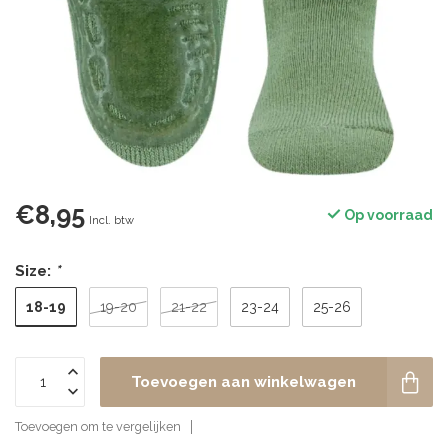
€8,95
Op voorraad
Incl. btw
Size:
*
18-19
19-20
21-22
23-24
25-26
Toevoegen aan winkelwagen
Toevoegen om te vergelijken