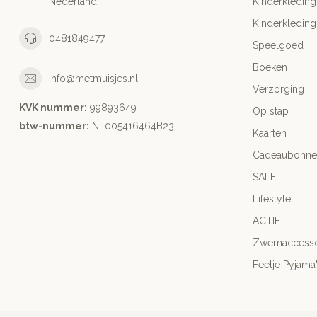
Nederland
Kinderkleding
Kinderkleding
0481849477
Speelgoed
Boeken
info@metmuisjes.nl
Verzorging
KVK nummer:
99893649
Op stap
btw-nummer:
NL005416464B23
Kaarten
Cadeaubonne
SALE
Lifestyle
ACTIE
Zwemaccesso
Feetje Pyjama