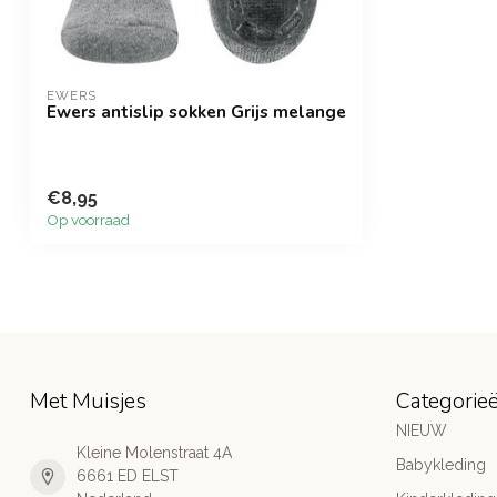
EWERS
Ewers antislip sokken Grijs melange
€8,95
Op voorraad
Met Muisjes
Categorie
NIEUW
Kleine Molenstraat 4A
Babykleding
6661 ED ELST