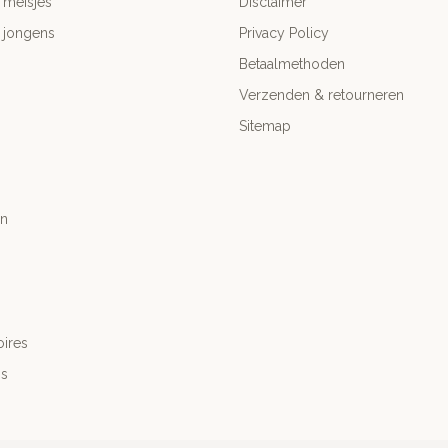
 meisjes
Disclaimer
 jongens
Privacy Policy
Betaalmethoden
Verzenden & retourneren
Sitemap
n
ires
's