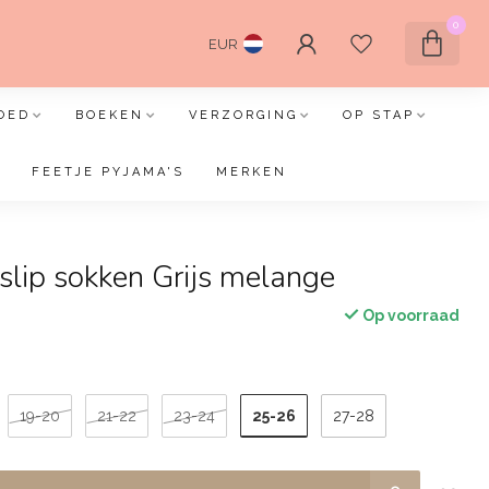
0
EUR
OED
BOEKEN
VERZORGING
OP STAP
FEETJE PYJAMA'S
MERKEN
slip sokken Grijs melange
Op voorraad
25-26
19-20
21-22
23-24
27-28