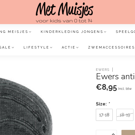
NG MEISJES
KINDERKLEDING JONGENS
SPEELG
SALE
LIFESTYLE
ACTIE
ZWEMACCESSOIRES
EWERS
Ewers anti
€8,95
Incl. btw
Size:
*
17-18
18-19