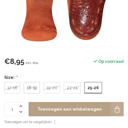
€8,95
Op voorraad
Incl. btw
Size:
*
25-26
17-18
18-19
19-20
23-24
Toevoegen aan winkelwagen
Toevoegen om te vergelijken