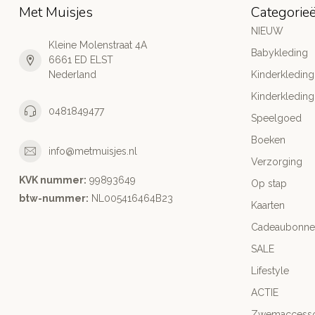
Met Muisjes
Categorie
NIEUW
Kleine Molenstraat 4A
Babykleding
6661 ED ELST
Nederland
Kinderkleding
Kinderkleding
0481849477
Speelgoed
Boeken
info@metmuisjes.nl
Verzorging
KVK nummer:
99893649
Op stap
btw-nummer:
NL005416464B23
Kaarten
Cadeaubonne
SALE
Lifestyle
ACTIE
Zwemaccesso