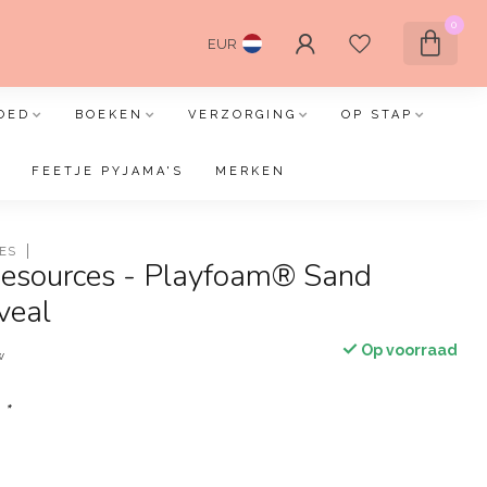
0
EUR
OED
BOEKEN
VERZORGING
OP STAP
FEETJE PYJAMA'S
MERKEN
ES
Resources - Playfoam® Sand
veal
Op voorraad
w
:
*