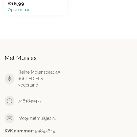
€16,99
Op voorraad
Met Muisjes
Kleine Molenstraat 4A
6661 ED ELST
Nederland
0481849477
info@metmuisjes.nl
KVK nummer:
99893649