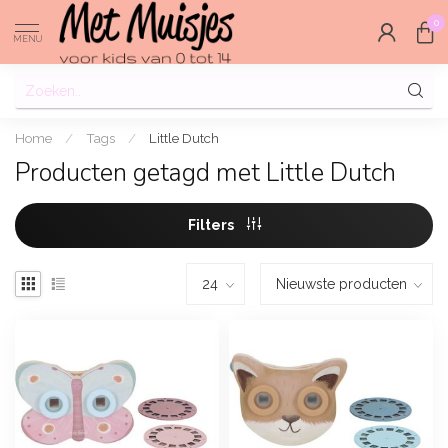
0
MENU
Home
/
Tags
/
Little Dutch
Producten getagd met Little Dutch
Filters