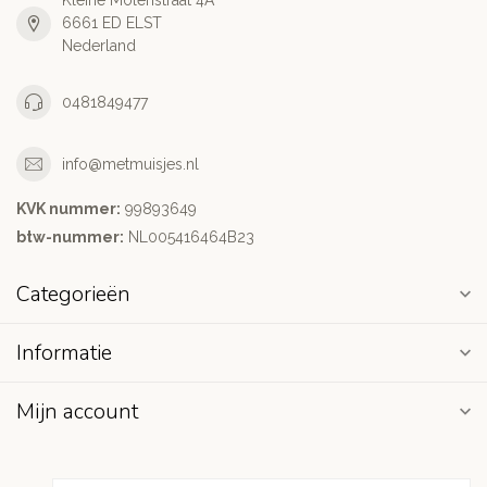
Kleine Molenstraat 4A
6661 ED ELST
Nederland
0481849477
info@metmuisjes.nl
KVK nummer:
99893649
btw-nummer:
NL005416464B23
Categorieën
Informatie
Mijn account