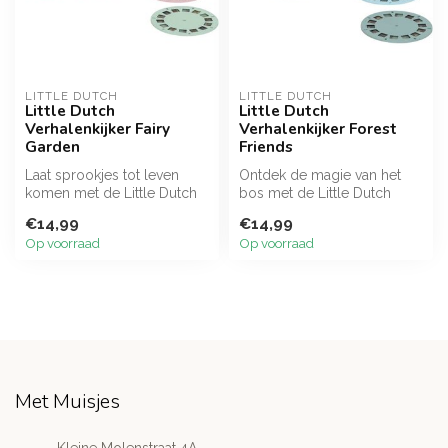
LITTLE DUTCH
LITTLE DUTCH
Little Dutch
Little Dutch
Verhalenkijker Fairy
Verhalenkijker Forest
Garden
Friends
Laat sprookjes tot leven
Ontdek de magie van het
komen met de Little Dutch
bos met de Little Dutch
Verhalenkijker Fairy Garden!
Verhalenkijker Forest
€14,99
€14,99
...
Friends! D...
Op voorraad
Op voorraad
Met Muisjes