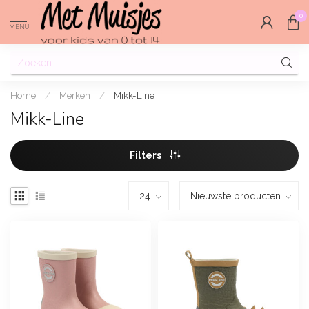
0
MENU
Home
/
Merken
/
Mikk-Line
Mikk-Line
Filters