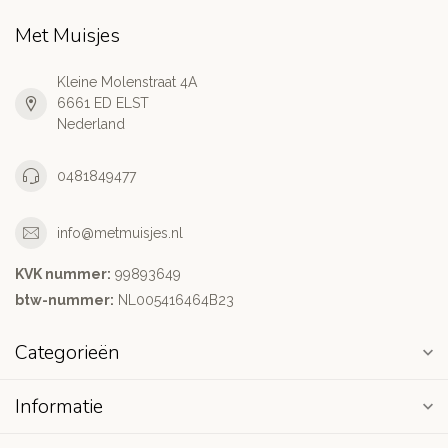
Met Muisjes
Kleine Molenstraat 4A
6661 ED ELST
Nederland
0481849477
info@metmuisjes.nl
KVK nummer:
99893649
btw-nummer:
NL005416464B23
Categorieën
Informatie