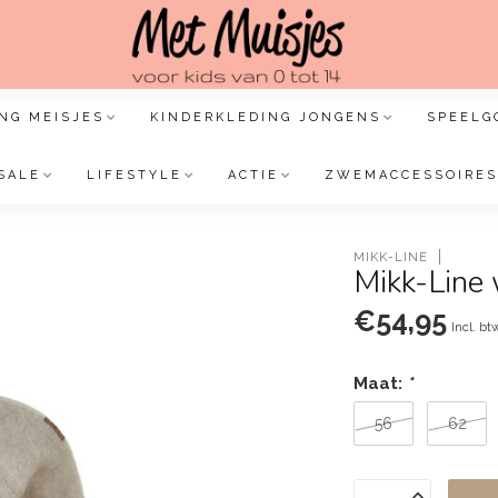
NG MEISJES
KINDERKLEDING JONGENS
SPEELG
SALE
LIFESTYLE
ACTIE
ZWEMACCESSOIRES
MIKK-LINE
Mikk-Line 
€54,95
Incl. bt
Maat:
*
56
62