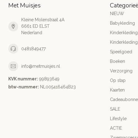
Met Muisjes
Categorie
NIEUW
Kleine Molenstraat 4A
Babykleding
6661 ED ELST
Nederland
Kinderkleding
Kinderkleding
0481849477
Speelgoed
Boeken
info@metmuisjes.nl
Verzorging
KVK nummer:
99893649
Op stap
btw-nummer:
NL005416464B23
Kaarten
Cadeaubonne
SALE
Lifestyle
ACTIE
Zwemaccesso