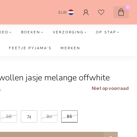
0
EUR
OED
BOEKEN
VERZORGING
OP STAP
FEETJE PYJAMA'S
MERKEN
wollen jasje melange offwhite
Niet op voorraad
w
86
68
74
80