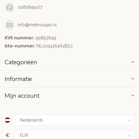
0481849477
info@metmuisjes.nl
KVK nummer:
99893649
btw-nummer:
NL005416464B23
Categorieën
Informatie
Mijn account
€