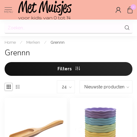
0
MENU
Home
/
Merken
/
Grennn
Grennn
Filters