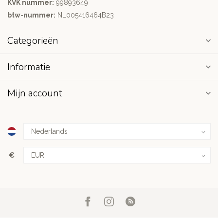
KVK nummer:
99893649
btw-nummer:
NL005416464B23
Categorieën
Informatie
Mijn account
€