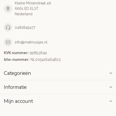
Kleine Molenstraat 4A
6661 ED ELST
Nederland
0481849477
info@metmuisjes.nl
KVK nummer:
99893649
btw-nummer:
NL005416464B23
Categorieën
Informatie
Mijn account