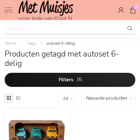
0
MENU
Home
/
Tags
/
autoset 6-delig
Producten getagd met autoset 6-
delig
Filters