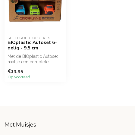
SPEELGOEDTOPDEALS
BIOplastic Autoset 6-
delig - 9,5 cm
Met de BIOplastic Autoset
haal je een complete,
kleurrijke en
€13,95
superduurzame auto...
Op voorraad
Met Muisjes