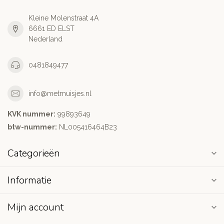
Kleine Molenstraat 4A
6661 ED ELST
Nederland
0481849477
info@metmuisjes.nl
KVK nummer:
99893649
btw-nummer:
NL005416464B23
Categorieën
Informatie
Mijn account