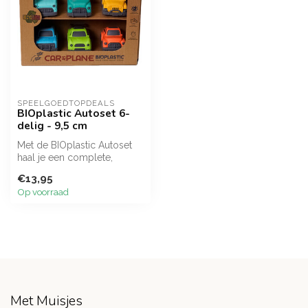
SPEELGOEDTOPDEALS
BIOplastic Autoset 6-
delig - 9,5 cm
Met de BIOplastic Autoset
haal je een complete,
kleurrijke en
€13,95
superduurzame auto...
Op voorraad
Met Muisjes