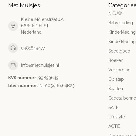
Met Muisjes
Categorie
NIEUW
Kleine Molenstraat 4A
Babykleding
6661 ED ELST
Nederland
Kinderkleding
Kinderkleding
0481849477
Speelgoed
Boeken
info@metmuisjes.nl
Verzorging
KVK nummer:
99893649
Op stap
btw-nummer:
NL005416464B23
Kaarten
Cadeaubonne
SALE
Lifestyle
ACTIE
Zwemaccesso