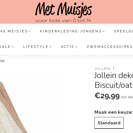
NG MEISJES
KINDERKLEDING JONGENS
SPEELG
SALE
LIFESTYLE
ACTIE
ZWEMACCESSOIRES
eal
JOLLEIN
Jollein d
Biscuit/oa
€29,99
Incl. bt
Maak een keuze
Standaard