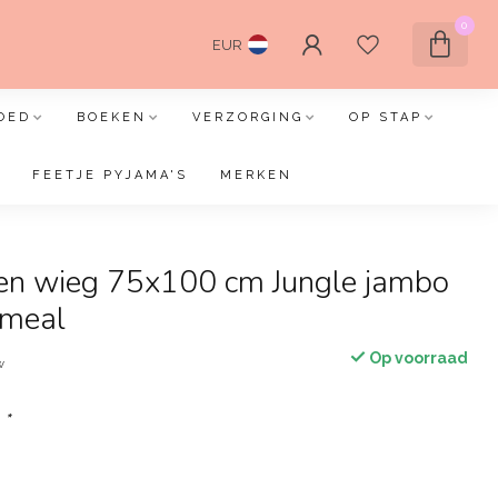
0
EUR
OED
BOEKEN
VERZORGING
OP STAP
FEETJE PYJAMA'S
MERKEN
eken wieg 75x100 cm Jungle jambo
tmeal
Op voorraad
w
:
*