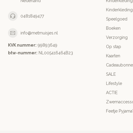
Nederland
Kinderkleding
Kinderkleding
0481849477
Speelgoed
Boeken
info@metmuisjes.nl
Verzorging
KVK nummer:
99893649
Op stap
btw-nummer:
NL005416464B23
Kaarten
Cadeaubonne
SALE
Lifestyle
ACTIE
Zwemaccesso
Feetje Pyjama