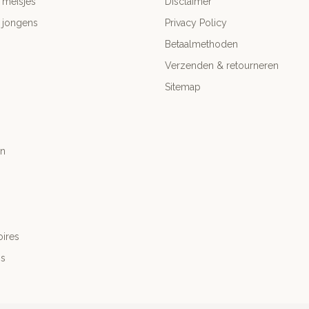
 meisjes
Disclaimer
 jongens
Privacy Policy
Betaalmethoden
Verzenden & retourneren
Sitemap
n
ires
's