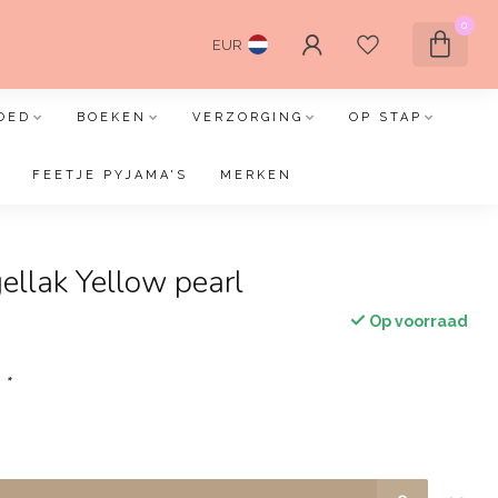
0
EUR
OED
BOEKEN
VERZORGING
OP STAP
FEETJE PYJAMA'S
MERKEN
llak Yellow pearl
Op voorraad
:
*