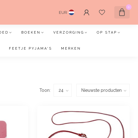
0
EUR
OED
BOEKEN
VERZORGING
OP STAP
FEETJE PYJAMA'S
MERKEN
Toon: