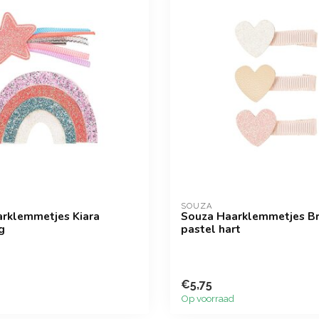
SOUZA
rklemmetjes Kiara
Souza Haarklemmetjes B
g
pastel hart
€5,75
Op voorraad