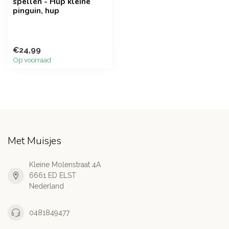
spellen - Hup kleine
pinguin, hup
€24,99
Op voorraad
Met Muisjes
Kleine Molenstraat 4A
6661 ED ELST
Nederland
0481849477