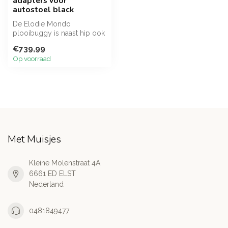
adapters voor
autostoel black
De Elodie Mondo
plooibuggy is naast hip ook
nog eens compact en
€739,99
handig. Kan mee ...
Op voorraad
Met Muisjes
Kleine Molenstraat 4A
6661 ED ELST
Nederland
0481849477