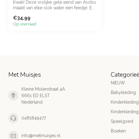
Kwak! Deze vrolijke gele eend van Asobu
maakt van elke slok water een feestje. E...
€34,99
Op voorraad
Met Muisjes
Categorie
NIEUW
Kleine Molenstraat 4A
Babykleding
6661 ED ELST
Nederland
Kinderkleding
Kinderkleding
0481849477
Speelgoed
Boeken
info@metmuisjes.nl