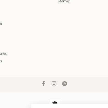
Sitemap
n
ires
's