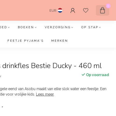
0
EUR
OED
BOEKEN
VERZORGING
OP STAP
FEETJE PYJAMA'S
MERKEN
drinkfles Bestie Ducky - 460 ml
Op voorraad
w
 gele eend van Asobu maakt van elke slok water een feestje. Een
ie voor vrolijke kids.
Lees meer
.
:
*