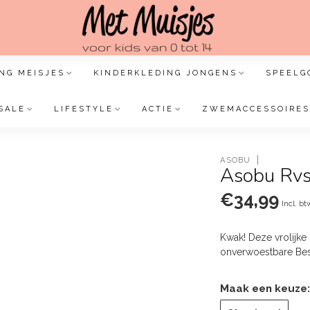
NG MEISJES
KINDERKLEDING JONGENS
SPEELG
SALE
LIFESTYLE
ACTIE
ZWEMACCESSOIRES
ASOBU
Asobu Rvs 
€34,99
Incl. bt
Kwak! Deze vrolijke
onverwoestbare Best
Maak een keuze