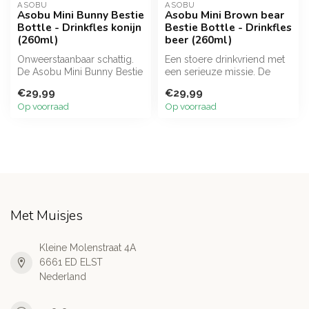
ASOBU
ASOBU
Asobu Mini Bunny Bestie
Asobu Mini Brown bear
Bottle - Drinkfles konijn
Bestie Bottle - Drinkfles
(260ml)
beer (260ml)
Onweerstaanbaar schattig.
Een stoere drinkvriend met
De Asobu Mini Bunny Bestie
een serieuze missie. De
is een hoogwaardige,
Asobu Mini Bear Bestie is
€29,99
€29,99
vacuüm...
een...
Op voorraad
Op voorraad
Met Muisjes
Kleine Molenstraat 4A
6661 ED ELST
Nederland