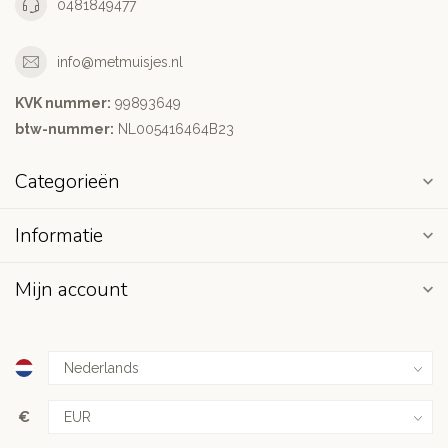
0481849477
info@metmuisjes.nl
KVK nummer:
99893649
btw-nummer:
NL005416464B23
Categorieën
Informatie
Mijn account
€