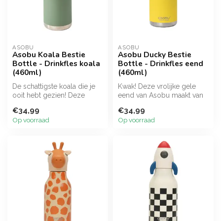
ASOBU
ASOBU
Asobu Koala Bestie
Asobu Ducky Bestie
Bottle - Drinkfles koala
Bottle - Drinkfles eend
(460ml)
(460ml)
De schattigste koala die je
Kwak! Deze vrolijke gele
ooit hebt gezien! Deze
eend van Asobu maakt van
Asobu drinkfles is de ideale
elke slok water een feestje.
€34,99
€34,99
...
E...
Op voorraad
Op voorraad