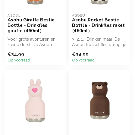
ASOBU
ASOBU
Asobu Giraffe Bestie
Asobu Rocket Bestie
Bottle - Drinkfles
Bottle - Drinkfles raket
giraffe (460ml)
(460ml)
Voor grote avonturen en
3, 2, 1... Drinken maar! De
kleine dorst. De Asobu
Asobu Rocket fles brengt je
Giraffe fles is stijlvol, stevig
naar de maan en terug. D...
€34,99
€34,99
...
Op voorraad
Op voorraad