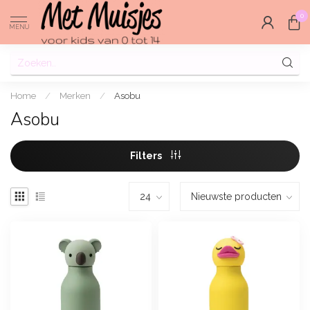
0
MENU
Home
/
Merken
/
Asobu
Asobu
Filters