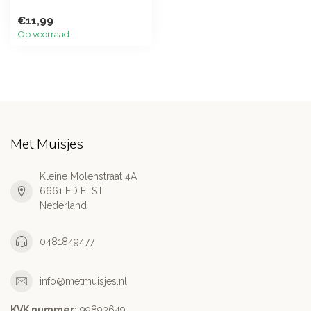
€11,99
Op voorraad
Met Muisjes
Kleine Molenstraat 4A
6661 ED ELST
Nederland
0481849477
info@metmuisjes.nl
KVK nummer:
99893649