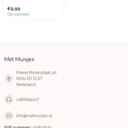
€9,99
Op voorraad
Met Muisjes
Kleine Molenstraat 4A
6661 ED ELST
Nederland
0481849477
info@metmuisjes.nl
KVK nummer:
99893649