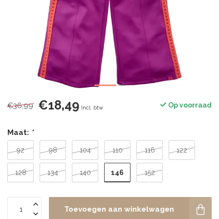
€18,49
€36,99
Op voorraad
Incl. btw
Maat:
*
92
98
104
110
116
122
146
128
134
140
152
Toevoegen aan winkelwagen