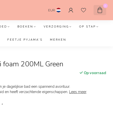
0
EUR
OED
BOEKEN
VERZORGING
OP STAP
FEETJE PYJAMA'S
MERKEN
i foam 200ML Green
Op voorraad
 je dagelijkse bad een spannend avontuur.
huid en heeft verzachtende eigenschappen.
Lees meer
.
:
*