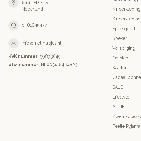
6661 ED ELST
Nederland
Kinderkleding
Kinderkleding
0481849477
Speelgoed
Boeken
info@metmuisjes.nl
Verzorging
KVK nummer:
99893649
Op stap
btw-nummer:
NL005416464B23
Kaarten
Cadeaubonne
SALE
Lifestyle
ACTIE
Zwemaccesso
Feetje Pyjama