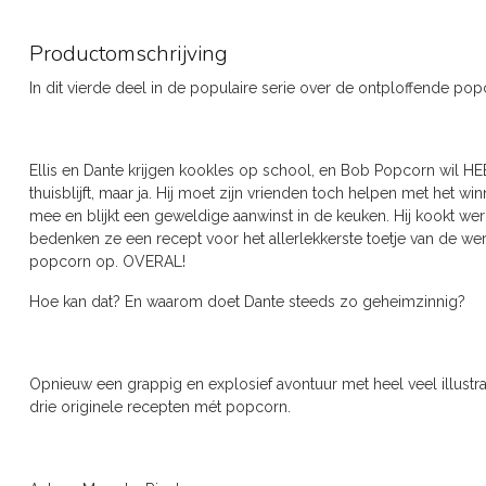
Productomschrijving
In dit vierde deel in de populaire serie over de ontploffende po
Ellis en Dante krijgen kookles op school, en Bob Popcorn wil HEE
thuisblijft, maar ja. Hij moet zijn vrienden toch helpen met het w
mee en blijkt een geweldige aanwinst in de keuken. Hij kookt werk
bedenken ze een recept voor het allerlekkerste toetje van de we
popcorn op. OVERAL!
Hoe kan dat? En waarom doet Dante steeds zo geheimzinnig?
Opnieuw een grappig en explosief avontuur met heel veel illustrat
drie originele recepten mét popcorn.