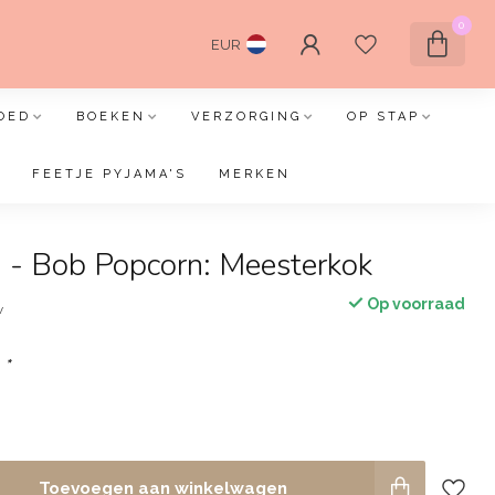
0
EUR
OED
BOEKEN
VERZORGING
OP STAP
FEETJE PYJAMA'S
MERKEN
n - Bob Popcorn: Meesterkok
Op voorraad
w
:
*
Toevoegen aan winkelwagen