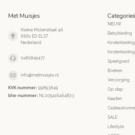
Met Muisjes
Categorie
NIEUW
Kleine Molenstraat 4A
Babykleding
6661 ED ELST
Nederland
Kinderkleding
Kinderkleding
0481849477
Speelgoed
Boeken
info@metmuisjes.nl
Verzorging
KVK nummer:
99893649
Op stap
btw-nummer:
NL005416464B23
Kaarten
Cadeaubonne
SALE
Lifestyle