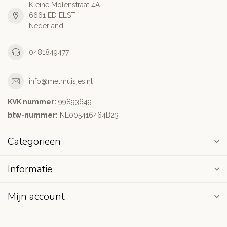
Kleine Molenstraat 4A
6661 ED ELST
Nederland
0481849477
info@metmuisjes.nl
KVK nummer:
99893649
btw-nummer:
NL005416464B23
Categorieën
Informatie
Mijn account