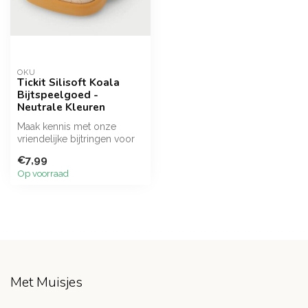
OKU
Tickit Silisoft Koala
Bijtspeelgoed -
Neutrale Kleuren
Maak kennis met onze
vriendelijke bijtringen voor
dieren! De koala-bijtring
€7,99
heef...
Op voorraad
Met Muisjes