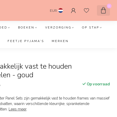
0
EUR
OED
BOEKEN
VERZORGING
OP STAP
FEETJE PYJAMA'S
MERKEN
akkelijk vast te houden
elen - goud
Op voorraad
w
ter Panel Sets zijn gemakkelijk vast te houden frames van massief
vatten, waarin verschillende kleurrijke, sprankelende
itten.
Lees meer
.