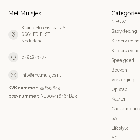
Met Muisjes
Categorie
NIEUW
Kleine Molenstraat 4A
Babykleding
6661 ED ELST
Nederland
Kinderkleding
Kinderkleding
0481849477
Speelgoed
Boeken
info@metmuisjes.nl
Verzorging
KVK nummer:
99893649
Op stap
btw-nummer:
NL005416464B23
Kaarten
Cadeaubonne
SALE
Lifestyle
ACTIE