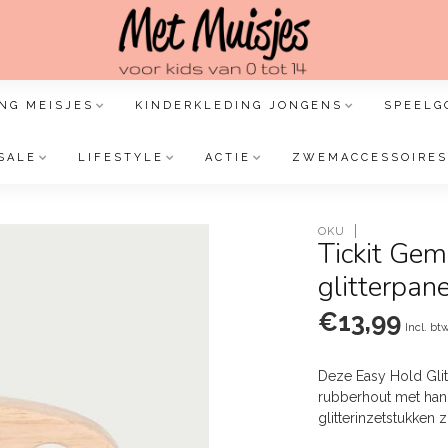
NG MEISJES
KINDERKLEDING JONGENS
SPEELG
SALE
LIFESTYLE
ACTIE
ZWEMACCESSOIRES
OKU
Tickit Gem
glitterpan
€13,99
Incl. bt
Deze Easy Hold Glit
rubberhout met hand
glitterinzetstukken z