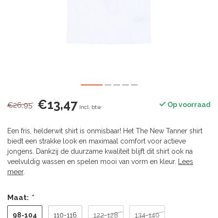
€13,47
€26,95
Op voorraad
Incl. btw
Een fris, helderwit shirt is onmisbaar! Het The New Tanner shirt
biedt een strakke look en maximaal comfort voor actieve
jongens. Dankzij de duurzame kwaliteit blijft dit shirt ook na
veelvuldig wassen en spelen mooi van vorm en kleur.
Lees
meer
.
Maat:
*
98-104
110-116
122-128
134-140