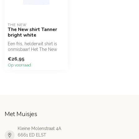
THE NEW
The New shirt Tanner
bright white
Een fris, helderwit shirt is
onmisbaar! Het The New
Tanner shirt biedt een strak...
€26,95
Op voorraad
Met Muisjes
Kleine Molenstraat 4A
6661 ED ELST