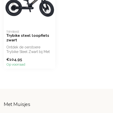
TRYBIKE
Trybike steel loopfiets
zwart
Ontdek de oerstoere
Trybike Steel Zwart bij Met
Muisjes! Deze robuuste
€104,95
stalen lo...
Op voorraad
Met Muisjes