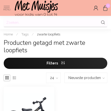
0
MENU
Home
/
Tags
/
zwarte loopfiets
Producten getagd met zwarte
loopfiets
Filters