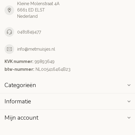
Kleine Molenstraat 4A
6661 ED ELST
Nederland
0481849477
info@metmuisjes.nl
KVK nummer:
99893649
btw-nummer:
NL005416464B23
Categorieën
Informatie
Mijn account