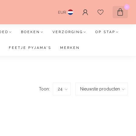
0
EUR
OED
BOEKEN
VERZORGING
OP STAP
FEETJE PYJAMA'S
MERKEN
Toon: