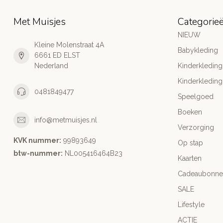
Met Muisjes
Categorie
NIEUW
Kleine Molenstraat 4A
Babykleding
6661 ED ELST
Nederland
Kinderkleding
Kinderkleding
0481849477
Speelgoed
Boeken
info@metmuisjes.nl
Verzorging
KVK nummer:
99893649
Op stap
btw-nummer:
NL005416464B23
Kaarten
Cadeaubonne
SALE
Lifestyle
ACTIE