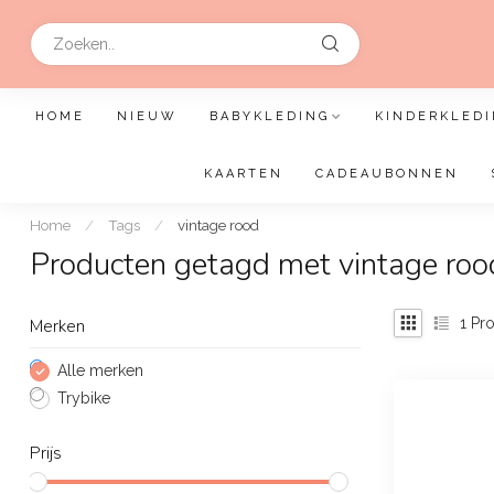
HOME
NIEUW
BABYKLEDING
KINDERKLEDI
KAARTEN
CADEAUBONNEN
Home
/
Tags
/
vintage rood
Producten getagd met vintage roo
1
Pro
Merken
Alle merken
Trybike
Prijs