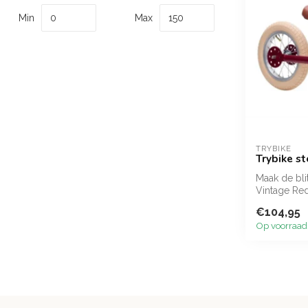
Min
Max
TRYBIKE
Trybike st
Maak de bli
Vintage Red
loop...
€104,95
Op voorraad