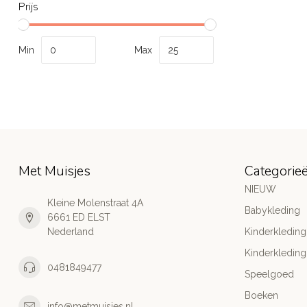
Prijs
Min
Max
Met Muisjes
Categorie
NIEUW
Kleine Molenstraat 4A
Babykleding
6661 ED ELST
Nederland
Kinderkleding
Kinderkleding
0481849477
Speelgoed
Boeken
info@metmuisjes.nl