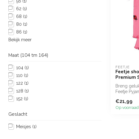
56
(1)
62
(1)
68
(1)
80
(1)
86
(1)
Bekijk meer
Maat (104 tm 164)
FEETJE
104
(1)
Feetje sh
110
(1)
Premium 
122
(1)
Breng gelu
128
(1)
Feetje Pyja
jers...
152
(1)
€21,99
Op voorraad
Geslacht
Meisjes
(1)