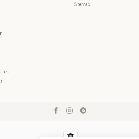
Sitemap
n
ires
's