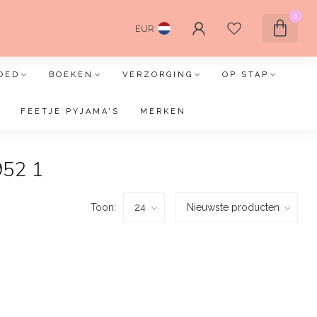
0
EUR
OED
BOEKEN
VERZORGING
OP STAP
FEETJE PYJAMA'S
MERKEN
952 1
Toon: