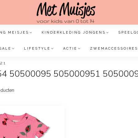
NG MEISJES
KINDERKLEDING JONGENS
SPEELG
SALE
LIFESTYLE
ACTIE
ZWEMACCESSOIRES
2 1
OS54 50500095 505000951 505000
ducten