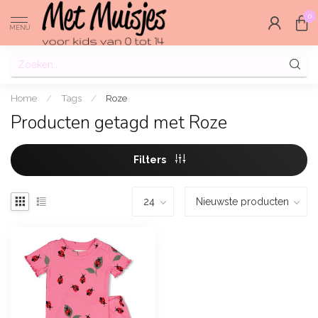
0
MENU
Home
/
Tags
/
Roze
Producten getagd met Roze
Filters