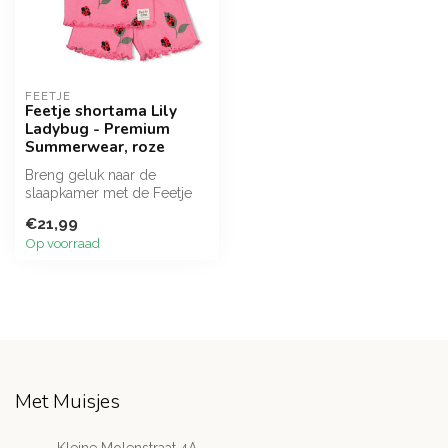
FEETJE
Feetje shortama Lily
Ladybug - Premium
Summerwear, roze
Breng geluk naar de
slaapkamer met de Feetje
Pyjama Lily Ladybug. Deze
€21,99
roze jers...
Op voorraad
Met Muisjes