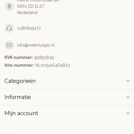
Kleine Molenstraat 4A
6661 ED ELST
Nederland
0481849477
info@metmuisjes.nl
KVK nummer:
99893649
btw-nummer:
NL005416464B23
Categorieën
Informatie
Mijn account