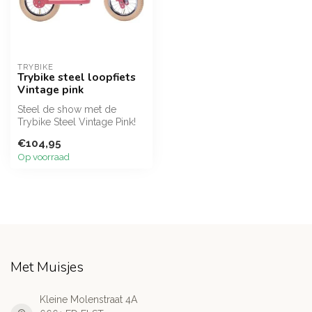
TRYBIKE
Trybike steel loopfiets
Vintage pink
Steel de show met de
Trybike Steel Vintage Pink!
Deze waanzinnig mooie,
€104,95
oudroze ...
Op voorraad
Met Muisjes
Kleine Molenstraat 4A