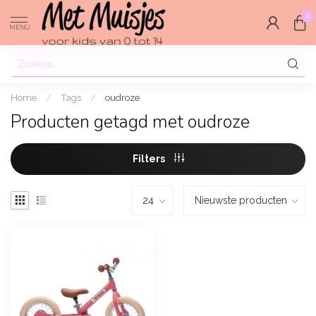
0
MENU
Home
/
Tags
/
oudroze
Producten getagd met oudroze
Filters