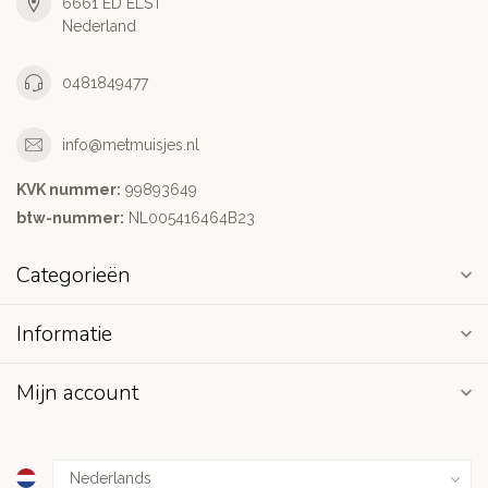
6661 ED ELST
Nederland
0481849477
info@metmuisjes.nl
KVK nummer:
99893649
btw-nummer:
NL005416464B23
Categorieën
Informatie
Mijn account