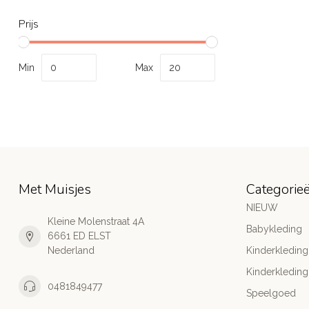
Prijs
Min
Max
Met Muisjes
Categorie
NIEUW
Kleine Molenstraat 4A
Babykleding
6661 ED ELST
Nederland
Kinderkleding
Kinderkleding
0481849477
Speelgoed