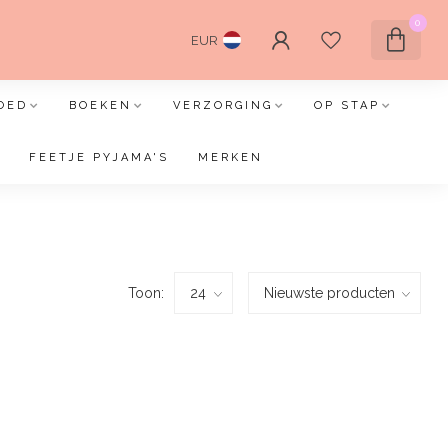
0
EUR
OED
BOEKEN
VERZORGING
OP STAP
FEETJE PYJAMA'S
MERKEN
Toon: