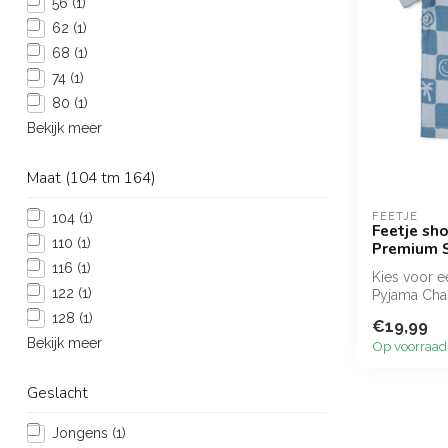
56
(1)
62
(1)
68
(1)
74
(1)
80
(1)
Bekijk meer
Maat (104 tm 164)
FEETJE
104
(1)
Feetje sh
110
(1)
Premium 
116
(1)
Kies voor e
122
(1)
Pyjama Cha
shorty...
128
(1)
€19,99
Bekijk meer
Op voorraad
Geslacht
Jongens
(1)