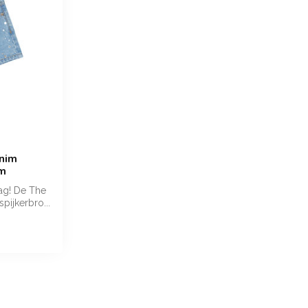
nim
im
dag! De The
pijkerbro...