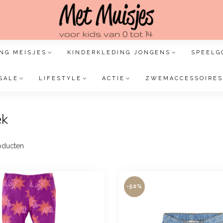
NG MEISJES
KINDERKLEDING JONGENS
SPEELG
SALE
LIFESTYLE
ACTIE
ZWEMACCESSOIRES
ek
oducten
-50%