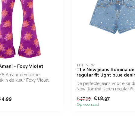
Amani - Foxy Violet
THE NEW
The New jeans Romina de
regular fit light blue den
Z8 Amani: een hippe
k in de kleur Foxy Violet.
De perfecte jeans voor elke 
b...
New Romina is een regular fit s
14,99
€18,97
€37,95
Op voorraad