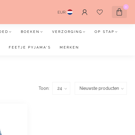
0
EUR
OED
BOEKEN
VERZORGING
OP STAP
FEETJE PYJAMA'S
MERKEN
Toon: