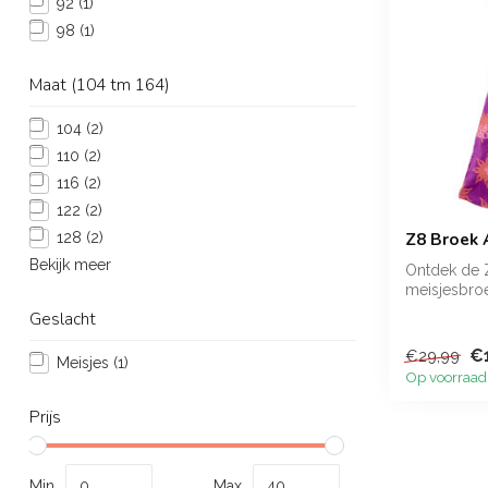
92
(1)
98
(1)
Maat (104 tm 164)
104
(2)
110
(2)
116
(2)
122
(2)
Z8 Broek 
128
(2)
Bekijk meer
Ontdek de 
meisjesbroe
Deze broek 
Geslacht
€
€29,99
Meisjes
(1)
Op voorraad
Prijs
Min
Max