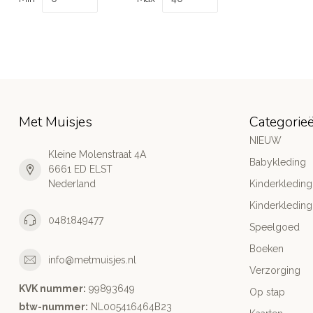
Met Muisjes
Categorie
NIEUW
Kleine Molenstraat 4A
Babykleding
6661 ED ELST
Nederland
Kinderkleding
Kinderkleding
0481849477
Speelgoed
Boeken
info@metmuisjes.nl
Verzorging
KVK nummer:
99893649
Op stap
btw-nummer:
NL005416464B23