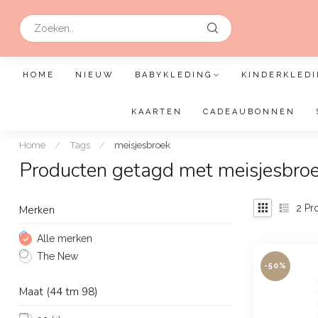
HOME
NIEUW
BABYKLEDING
KINDERKLEDI
KAARTEN
CADEAUBONNEN
Home
/
Tags
/
meisjesbroek
Producten getagd met meisjesbro
2
Pr
Merken
Alle merken
The New
-50%
Maat (44 tm 98)