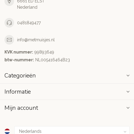
6661 ED ELST
Nederland
0481849477
info@metmuisjes.nl
KVK nummer:
99893649
btw-nummer:
NL005416464B23
Categorieën
Informatie
Mijn account