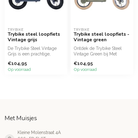
TRYBIKE
TRYBIKE
Trybike steel loopfiets
Trybike steel loopfiets -
Vintage grijs
Vintage green
De Trybike Steel Vintage
Ontdek de Trybike Steel
Grijs is een prachtige,
Vintage Green bij Met
neutrale retro loopfiets.
Muisjes! Deze stoere,
€104,95
€104,95
Gemaa...
oerdegelijke...
Op voorraad
Op voorraad
Met Muisjes
Kleine Molenstraat 4A