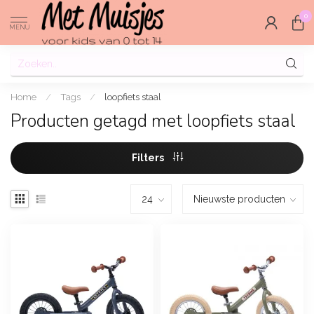
0
MENU
Home
/
Tags
/
loopfiets staal
Producten getagd met loopfiets staal
Filters