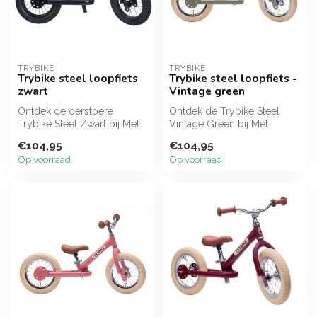
TRYBIKE
TRYBIKE
Trybike steel loopfiets
Trybike steel loopfiets -
zwart
Vintage green
Ontdek de oerstoere
Ontdek de Trybike Steel
Trybike Steel Zwart bij Met
Vintage Green bij Met
Muisjes! Deze robuuste
Muisjes! Deze stoere,
€104,95
€104,95
stalen lo...
oerdegelijke...
Op voorraad
Op voorraad