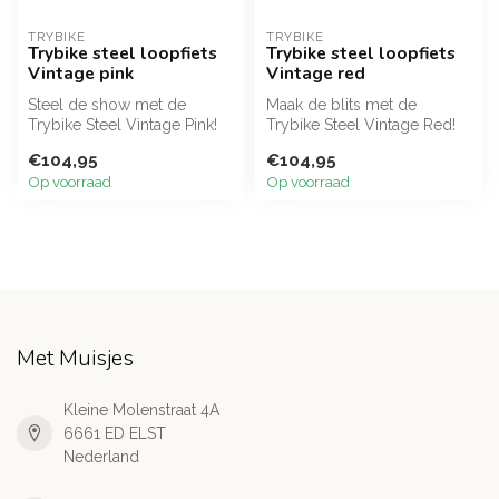
TRYBIKE
TRYBIKE
Trybike steel loopfiets
Trybike steel loopfiets
Vintage pink
Vintage red
Steel de show met de
Maak de blits met de
Trybike Steel Vintage Pink!
Trybike Steel Vintage Red!
Deze waanzinnig mooie,
Een stoere, sportieve retro
€104,95
€104,95
oudroze ...
loop...
Op voorraad
Op voorraad
Met Muisjes
Kleine Molenstraat 4A
6661 ED ELST
Nederland