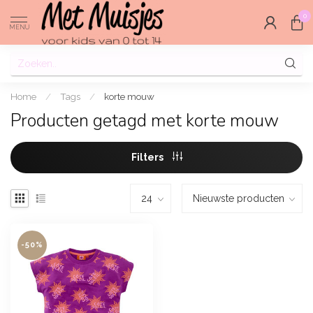
0
MENU
Home
/
Tags
/
korte mouw
Producten getagd met korte mouw
Filters
-50%