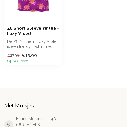
Z8 Short Sleeve Yinthe -
Foxy Violet
De Z8 Yinthe in Foxy Violet
is een trendy T-shirt met
korte mouwen voor
€13,99
€27,99
meisjes....
Op voorraad
Met Muisjes
Kleine Molenstraat 4A
6661 ED ELST